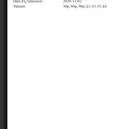
Date d'ï¿½mission::
2020-11-02
Valeurs:
30p, 60p, 90p, £1, £1.15, £4