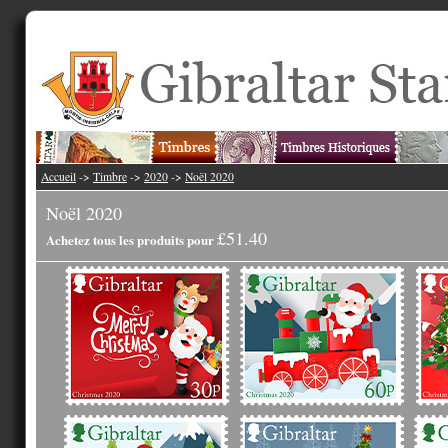
Accueil
->
Timbre
->
2020
->
Noël 2020
Noël 2020
£51.40
Achetez tous les produits pour