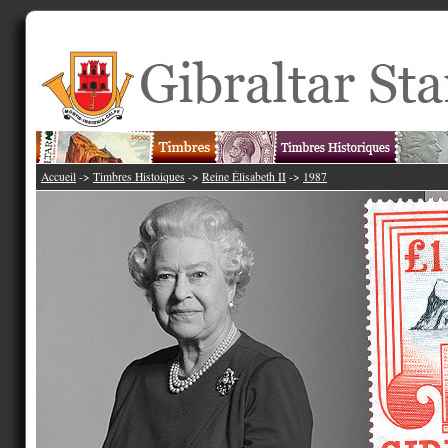
Accueil
->
Timbres Histoiques
->
Reine Élisabeth II
->
1987