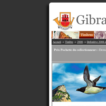
Accueil
->
Timbre
->
2008
->
Definitive 2008 
Prix Pochette du collectionneur: :
Dema