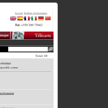
Accueil
Bulletin d'information
Contactez-Nous
Tel:
+350 200 75662
Total: £0
 oiseaux
disponible comme
lectionneur