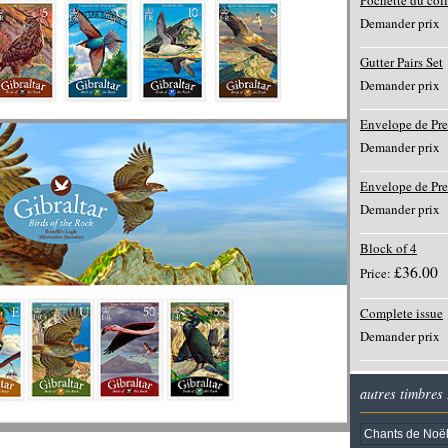
Pochette du col
Demander prix
Gutter Pairs Set
Demander prix
Envelope de Pr
Demander prix
Envelope de Pr
Demander prix
Block of 4
£36.00
Price:
Complete issue
Demander prix
autres timbres
Chants de Noë