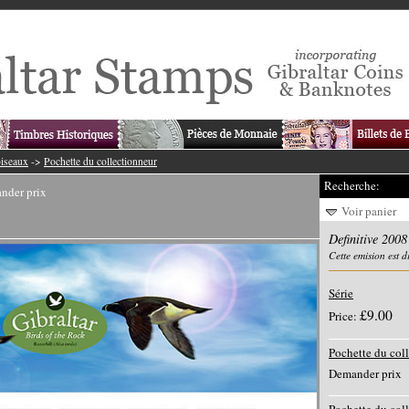
oiseaux
->
Pochette du collectionneur
Recherche:
nder prix
Voir panier
Definitive 2008
Cette emision est 
Série
£9.00
Price:
Pochette du col
Demander prix