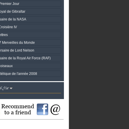
Premier Jour
yal de Gibraltar
saire de la NASA
roisière IV
ttres
7 Merveilles du Monde
saire de Lord Nelson
aire de la Royal Air Force (RAF)
 oiseaux
atélique de l'année 2008
nï¿½e