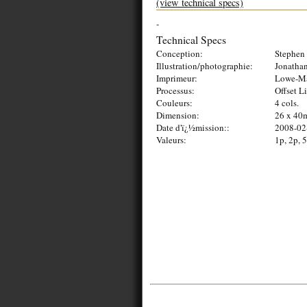
(view technical specs)
-
Technical Specs
Conception:
Stephen 
Illustration/photographie:
Jonathan
Imprimeur:
Lowe-Ma
Processus:
Offset L
Couleurs:
4 cols.
Dimension:
26 x 40
Date d'ï¿½mission::
2008-02
Valeurs:
1p, 2p, 