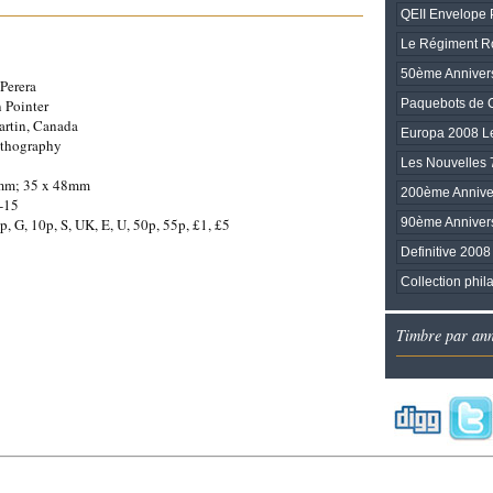
QEII Envelope 
Le Régiment Ro
50ème Anniver
Perera
Paquebots de C
 Pointer
rtin, Canada
Europa 2008 Le
ithography
Les Nouvelles 
mm; 35 x 48mm
200ème Anniver
-15
90ème Annivers
5p, G, 10p, S, UK, E, U, 50p, 55p, £1, £5
Definitive 2008
Collection phil
Timbre par an