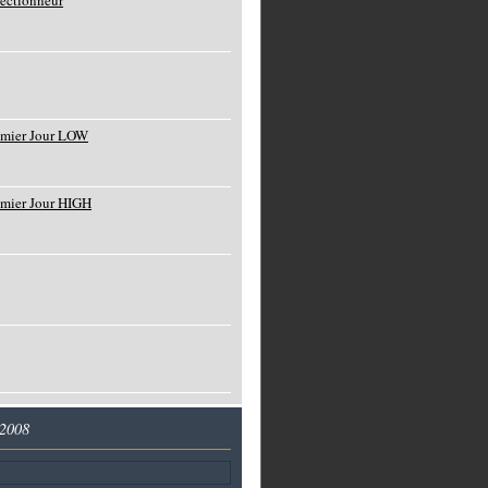
lectionneur
emier Jour LOW
emier Jour HIGH
 2008
l