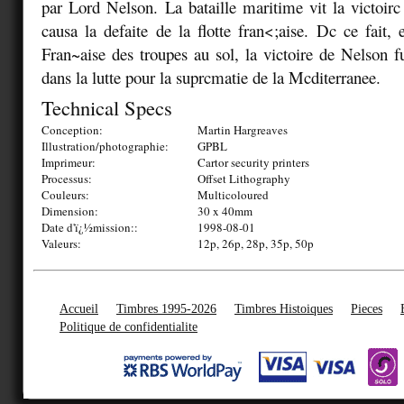
par Lord Nelson. La bataille maritime vit la victoirc
causa la defaite de la flotte fran<;aise. Dc ce fait, 
Fran~aise des troupes au sol, la victoire de Nelson fu
dans la lutte pour la suprcmatie de la Mcditerranee.
Technical Specs
Conception:
Martin Hargreaves
Illustration/photographie:
GPBL
Imprimeur:
Cartor security printers
Processus:
Offset Lithography
Couleurs:
Multicoloured
Dimension:
30 x 40mm
Date d'ï¿½mission::
1998-08-01
Valeurs:
12p, 26p, 28p, 35p, 50p
Accueil
Timbres 1995-2026
Timbres Histoiques
Pieces
Politique de confidentialite