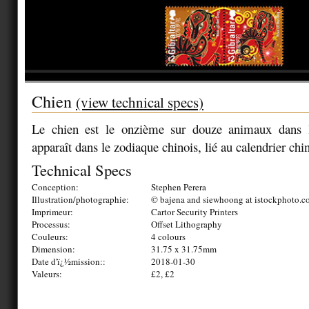
Chien
(view technical specs)
Le chien est le onzième sur douze animaux dans l'
apparaît dans le zodiaque chinois, lié au calendrier chin
Technical Specs
Conception:
Stephen Perera
Illustration/photographie:
© bajena and siewhoong at istockphoto.
Imprimeur:
Cartor Security Printers
Processus:
Offset Lithography
Couleurs:
4 colours
Dimension:
31.75 x 31.75mm
Date d'ï¿½mission::
2018-01-30
Valeurs:
£2, £2