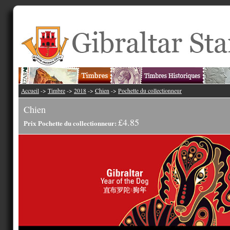
Accueil
->
Timbre
->
2018
->
Chien
->
Pochette du collectionneur
Chien
£4.85
Prix Pochette du collectionneur: