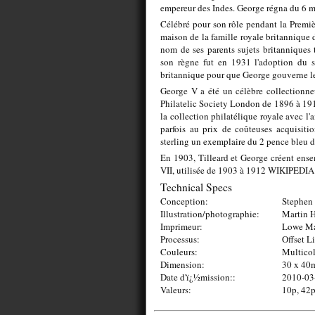
empereur des Indes. George régna du 6 m
Célébré pour son rôle pendant la Premi
maison de la famille royale britannique
nom de ses parents sujets britanniques t
son règne fut en 1931 l'adoption du s
britannique pour que George gouverne les
George V a été un célèbre collectionne
Philatelic Society London de 1896 à 1910
la collection philatélique royale avec 
parfois au prix de coûteuses acquisit
sterling un exemplaire du 2 pence bleu de
En 1903, Tilleard et George créent ensem
VII, utilisée de 1903 à 1912 WIKIPEDIA
Technical Specs
Conception:
Stephen 
Illustration/photographie:
Martin 
Imprimeur:
Lowe Ma
Processus:
Offset L
Couleurs:
Multico
Dimension:
30 x 4
Date d'ï¿½mission::
2010-03
Valeurs:
10p, 42p