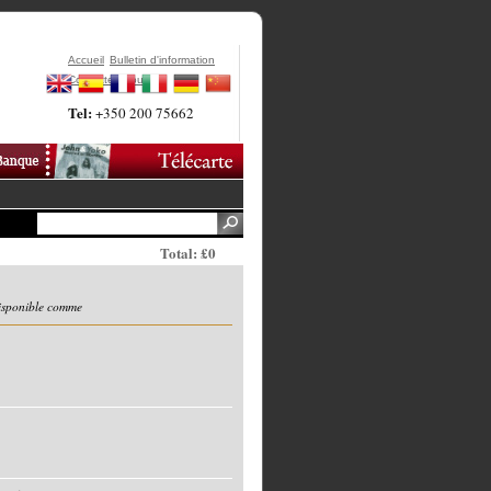
Accueil
Bulletin d'information
Contactez-Nous
Tel:
+350 200 75662
Total: £0
disponible comme