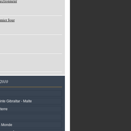
lectionneur
mier Jour
 2010
nte Gibraltar - Malte
terre
ss Monde