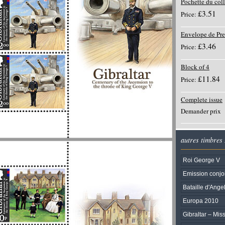
Pochette du col
£3.51
Price:
Envelope de Pre
£3.46
Price:
Block of 4
£11.84
Price:
Complete issue
Demander prix
autres timbres
Roi George V
Emission conjoi
Bataille d'Angel
Europa 2010
Gibraltar – Mi