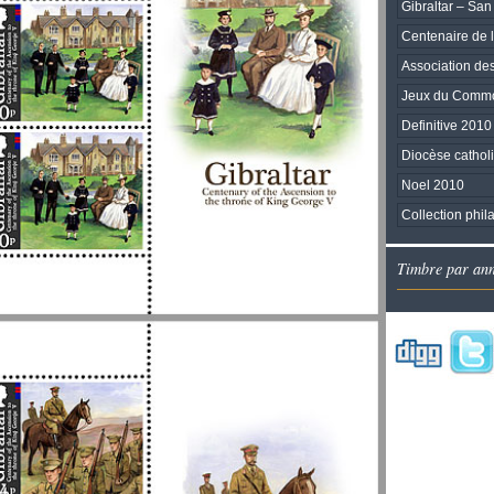
Gibraltar – Sa
Centenaire de l
Association des
Jeux du Comm
Definitive 2010
Diocèse catholi
Noel 2010
Collection phil
Timbre par an