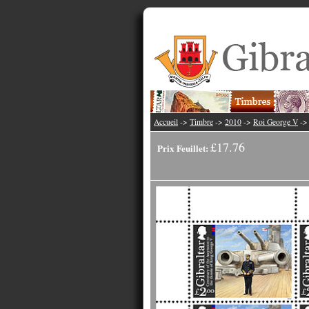
Accueil
->
Timbre
->
2010
->
Roi George V
-
£17.76
Prix Feuillet: