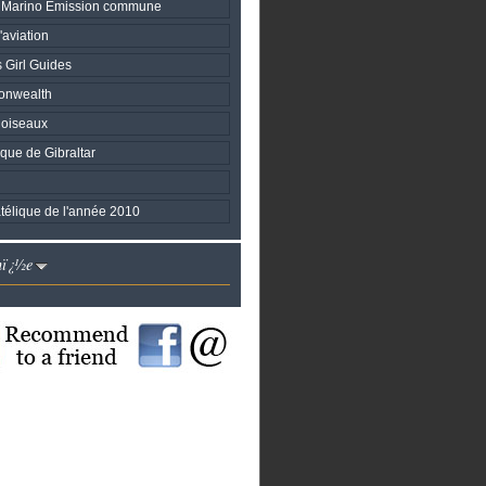
n Marino Émission commune
'aviation
 Girl Guides
onwealth
 oiseaux
que de Gibraltar
atélique de l'année 2010
nï¿½e