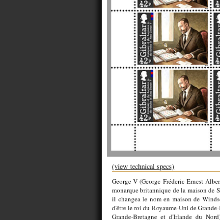
(view technical specs)
George V (George Fréderic Ernest Albert)
monarque britannique de la maison de S
il changea le nom en maison de Windso
d'être le roi du Royaume-Uni de Grande-
Grande-Bretagne et d'Irlande du Nor