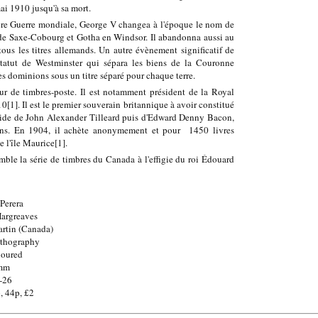
ai 1910 jusqu'à sa mort.
ère Guerre mondiale, George V changea à l'époque le nom de
 de Saxe-Cobourg et Gotha en Windsor. Il abandonna aussi au
ous les titres allemands. Un autre évènement significatif de
tatut de Westminster qui sépara les biens de la Couronne
 dominions sous un titre séparé pour chaque terre.
ur de timbres-poste. Il est notamment président de la Royal
[1]. Il est le premier souverain britannique à avoir constitué
l'aide de John Alexander Tilleard puis d'Edward Denny Bacon,
ions. En 1904, il achète anonymement et pour 1450 livres
 l'île Maurice[1].
ble la série de timbres du Canada à l'effigie du roi Édouard
Perera
Hargreaves
rtin (Canada)
ithography
loured
0mm
-26
, 44p, £2