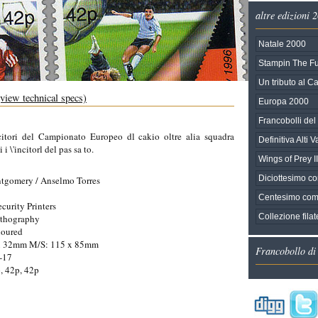
altre edizioni 
Natale 2000
Stampin The Fu
Un tributo al C
(view technical specs)
Europa 2000
Francobolli de
incitori del Campionato Europeo dl cakio oltre alia squadra
Definitiva Alti 
 i \'incitorl del pas sa to.
Wings of Prey II
Diciottesimo c
tgomery / Anselmo Torres
Centesimo com
ecurity Printers
Collezione fila
ithography
loured
 x 32mm M/S: 115 x 85mm
Francobollo di
-17
, 42p, 42p