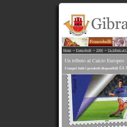
Home
->
Francobolli
->
2000
->
Un tributo al 
Un tributo al Calcio Europeo
£4.
Compri tutti i prodotti disponibili