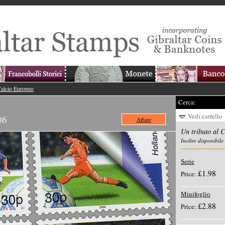
Calcio Europeo
Cerca:
Vedi carrello
86
Affare
Un tributo al 
Inoltre disponibile
Serie
£1.98
Price:
Minifoglio
£2.88
Price: