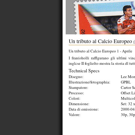
Un tributo al Calcio Europeo
Un tributo al Calcio Europeo 1 - Aprile
I fran(oholli rafflgurano gli ultlmi v
inglcse II foglielto mostra la storia dl tutti
Technical Specs
Disegno:
Lee Mon
Illustrazione/fotographia:
GPBL
Stampatore:
Cartor S
Processo:
Offset L
Colori:
Multico
Dimensione:
Set: 32
Data di emissione:
2000-04
Valore:
30p, 30p