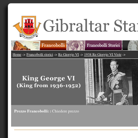
Home
->
Francobolli storici
->
Re Giorgio VI
->
1938 Re Giorgio VI Viste
->
Prezzo Francobolli: :
Chiedere prezzo