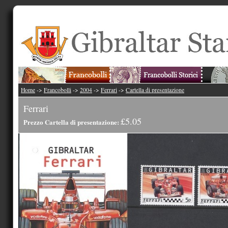
Home
->
Francobolli
->
2004
->
Ferrari
->
Cartella di presentazione
Ferrari
£5.05
Prezzo Cartella di presentazione: