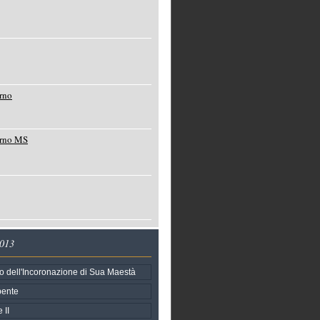
rno
orno MS
2013
o dell'Incoronazione di Sua Maestà
pente
 II