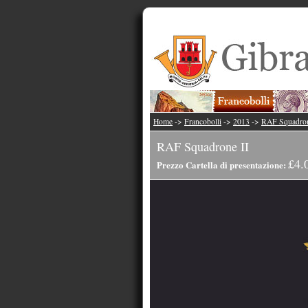
Home
->
Francobolli
->
2013
->
RAF Squadron
RAF Squadrone II
£4.
Prezzo Cartella di presentazione: