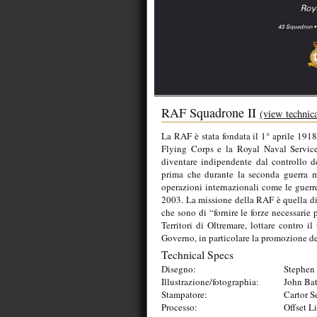
RAF Squadrone II
(view technica
La RAF è stata fondata il 1° aprile 191
Flying Corps e la Royal Naval Servic
diventare indipendente dal controllo de
prima che durante la seconda guerra m
operazioni internazionali come le guerr
2003. La missione della RAF è quella di 
che sono di “fornire le forze necessarie 
Territori di Oltremare, lottare contro il
Governo, in particolare la promozione de
Technical Specs
Disegno:
Stephen 
Illustrazione/fotographia:
John Ba
Stampatore:
Cartor S
Processo:
Offset L