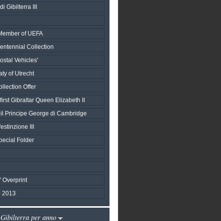
i Gibilterra III
h Member of UEFA
entennial Collection
stal Vehicles'
aty of Utrecht
llection Offer
first Gibraltar Queen Elizabeth II
 il Principe George di Cambridge
estinzione III
ecial Folder
s' Overprint
 2013
 Gibilterra per anno