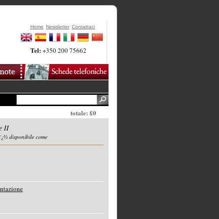
Home
Newsletter
Contattaci
Tel:
+350 200 75662
totale: £0
 II
ï¿½ disponibile come
entazione