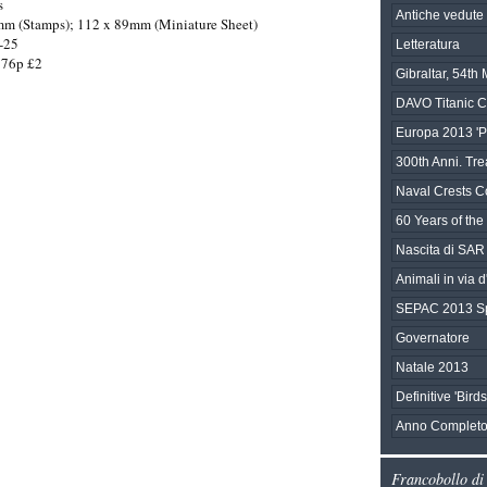
s
Antiche vedute d
mm (Stamps); 112 x 89mm (Miniature Sheet)
-25
Letteratura
 76p £2
Gibraltar, 54t
DAVO Titanic C
Europa 2013 'Po
300th Anni. Tre
Naval Crests Co
60 Years of the 
Nascita di SAR
Animali in via d'
SEPAC 2013 Sp
Governatore
Natale 2013
Definitive 'Bird
Anno Completo
Francobollo di