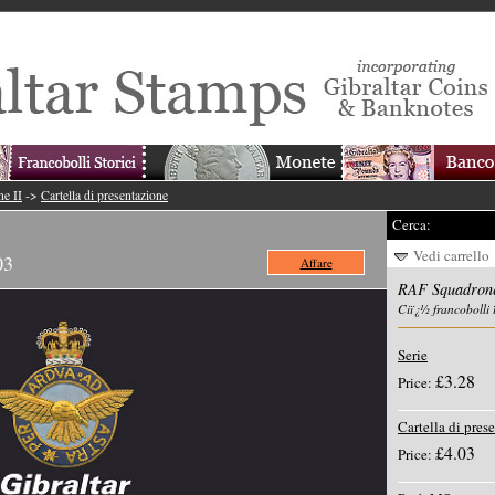
e II
->
Cartella di presentazione
Cerca:
Vedi carrello
03
Affare
RAF Squadrone
Ciï¿½ francobolli 
Serie
£3.28
Price:
Cartella di pres
£4.03
Price: