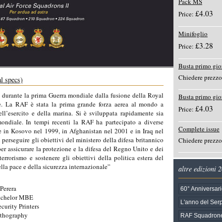
Pack MS
£4.03
Price:
Minifoglio
£3.28
Price:
Busta primo gio
Chiedere prezzo
l specs)
8 durante la prima Guerra mondiale dalla fusione della Royal
Busta primo gi
e. La RAF è stata la prima grande forza aerea al mondo a
£4.03
Price:
ll’esercito e della marina. Si è sviluppata rapidamente sia
ondiale. In tempi recenti la RAF ha partecipato a diverse
Complete issue
e in Kosovo nel 1999, in Afghanistan nel 2001 e in Iraq nel
perseguire gli obiettivi del ministero della difesa britannico
Chiedere prezzo
per assicurare la protezione e la difesa del Regno Unito e dei
 terrorismo e sostenere gli obiettivi della politica estera del
lla pace e della sicurezza internazionale”
altre edizioni 
Perera
60° Anniversari
tchelor MBE
L'anno del Ser
ecurity Printers
ithography
RAF Squadrone