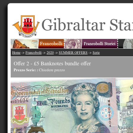
Home
->
Francobolli
->
2020
->
SUMMER OFFERS
->
Serie
Offer 2 - £5 Banknotes bundle offer
Prezzo Serie: :
Chiedere prezzo