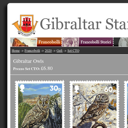
Home
->
Francobolli
->
2020
->
Gufi
->
Set CTO
Gibraltar Owls
£6.80
Prezzo Set CTO: