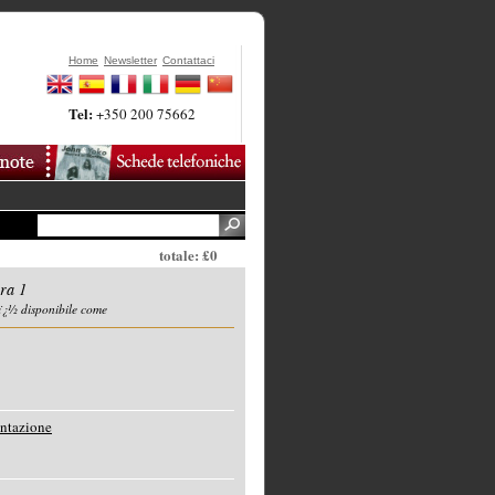
Home
Newsletter
Contattaci
Tel:
+350 200 75662
totale: £0
ra 1
ï¿½ disponibile come
entazione