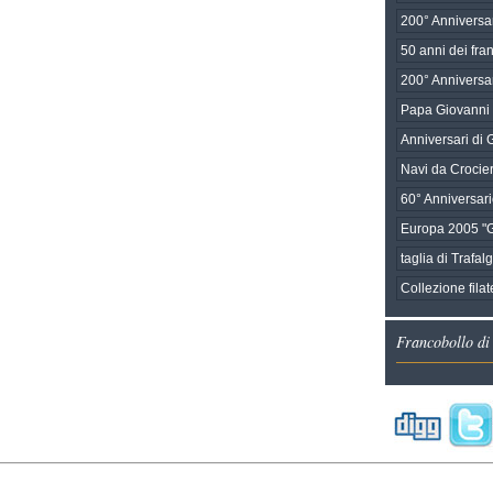
200° Anniversar
50 anni dei fra
200° Anniversar
Papa Giovanni 
Anniversari di G
Navi da Crocie
60° Anniversari
Europa 2005 "
taglia di Trafal
Collezione fila
Francobollo di