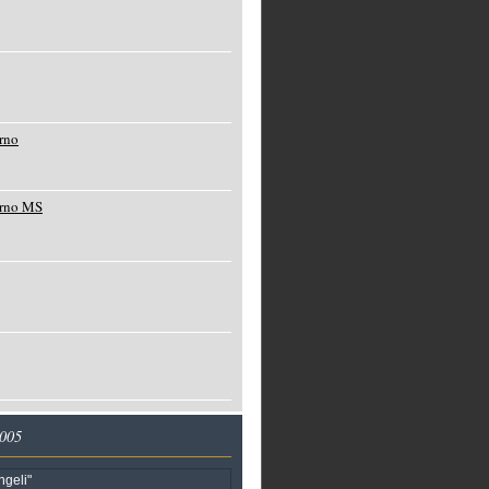
rno
orno MS
2005
ngeli"