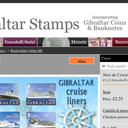
era 1
->
Busta primo giorno MS
Cerca:
5
Affare
Vedi carrello
Navi da Crocie
Ciï¿½ francobolli 
Serie
£2.25
Price:
Cartella di pres
Chiedere prezzo