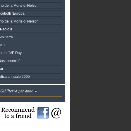
io della Morte di Nelson
ncobolli "Europa
io della Morte di Nelson
Paolo II
ibilterra
ra 1
o del "VE Day'
Gastronomia"
gar
telica annuale 2005
 Gibilterra per anno