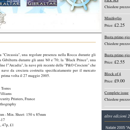
Pack MS
Chiedere prezzo
Minifoglio
£2.25
Price:
Busta primo gio
Chiedere prezzo
la "Circassia", una regolare presenza nella Rocca durante gli
Busta primo gi
a Gibilterra durante gli anni '60 e '70; la "Black Prince", una
£2.55
Price:
nfine l'"Arcadia", la nave più recente delle "P&O Crociere" che
nave da crociera costruita specificatamente per il mercato
Block of 4
la prima volta il 27 maggio 2005.
£9.00
Price:
 Torres
Complete issue
illiams
ecurity Printers, France
Chiedere prezzo
ithography
mm - Min. Sheet: 150 x 85mm
altre edizioni 
-17
, 47p, £1
Natale 2005 "A