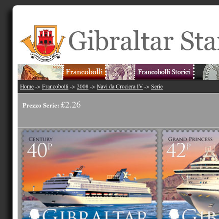
Home
->
Francobolli
->
2008
->
Navi da Crociera IV
->
Serie
£2.26
Prezzo Serie: