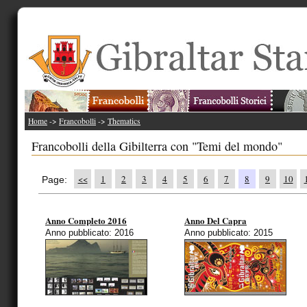
Home
->
Francobolli
->
Thematics
Francobolli della Gibilterra con "Temi del mondo"
<<
1
2
3
4
5
6
7
8
9
10
Page:
Anno Completo 2016
Anno Del Capra
Anno pubblicato: 2016
Anno pubblicato: 2015