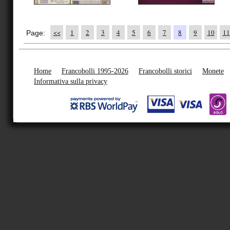
<<
1
2
3
4
5
6
7
8
9
10
11
Page:
Home
Francobolli 1995-2026
Francobolli storici
Monete
Informativa sulla privacy