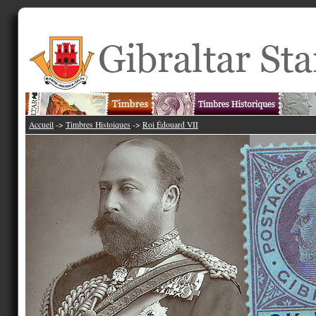
Accueil
->
Timbres Histoiques
->
Roi Édouard VII