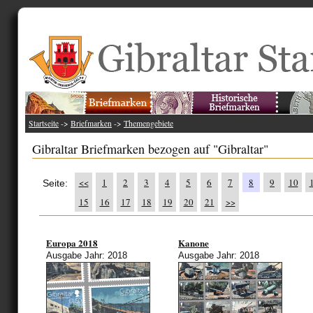
Startseite
->
Briefmarken
->
Themengebiete
Gibraltar Briefmarken bezogen auf "Gibraltar"
<<
1
2
3
4
5
6
7
8
9
10
Seite:
15
16
17
18
19
20
21
>>
Europa 2018
Kanone
Ausgabe Jahr: 2018
Ausgabe Jahr: 2018