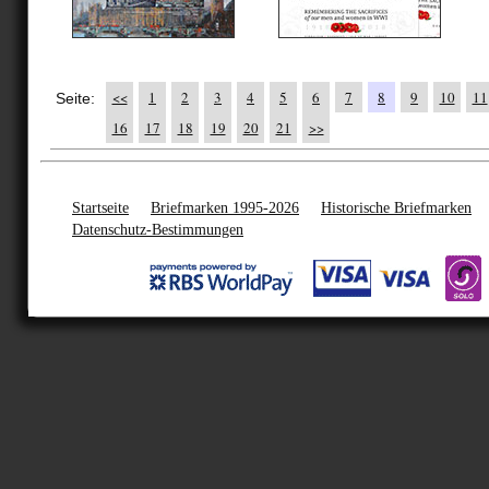
<<
1
2
3
4
5
6
7
8
9
10
11
Seite:
16
17
18
19
20
21
>>
Startseite
Briefmarken 1995-2026
Historische Briefmarken
Datenschutz-Bestimmungen