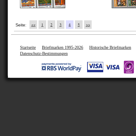
<<
1
2
3
4
5
>>
Seite:
Startseite
Briefmarken 1995-2026
Historische Briefmarken
Datenschutz-Bestimmungen