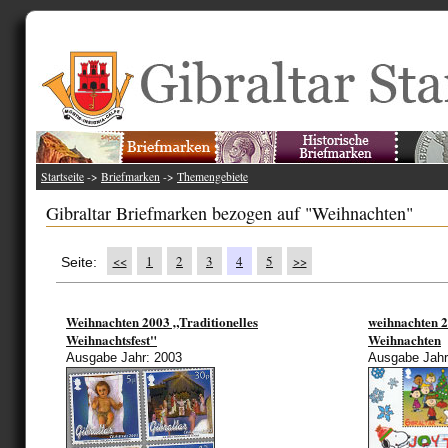
Startseite
->
Briefmarken
->
Themengebiete
Gibraltar Briefmarken bezogen auf "Weihnachten"
<<
1
2
3
4
5
>>
Seite:
Weihnachten 2003 „Traditionelles
weihnachten 
Weihnachtsfest"
Weihnachten
Ausgabe Jahr: 2003
Ausgabe Jahr