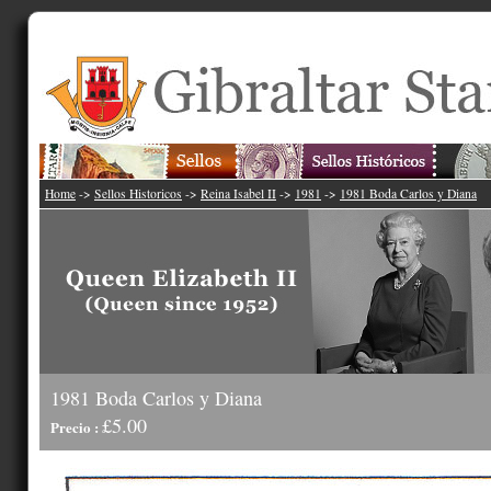
Home
->
Sellos Historicos
->
Reina Isabel II
->
1981
->
1981 Boda Carlos y Diana
1981 Boda Carlos y Diana
£5.00
Precio :