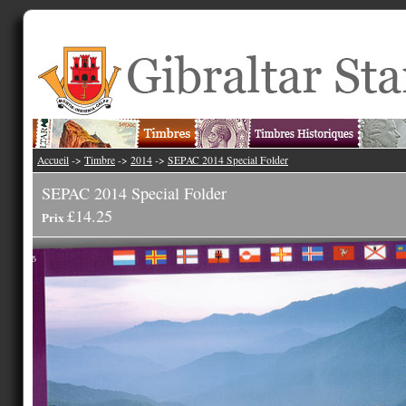
Accueil
->
Timbre
->
2014
->
SEPAC 2014 Special Folder
SEPAC 2014 Special Folder
£14.25
Prix