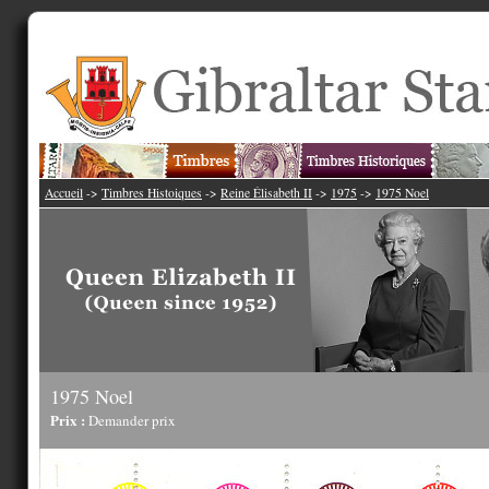
Accueil
->
Timbres Histoiques
->
Reine Élisabeth II
->
1975
->
1975 Noel
1975 Noel
Prix :
Demander prix