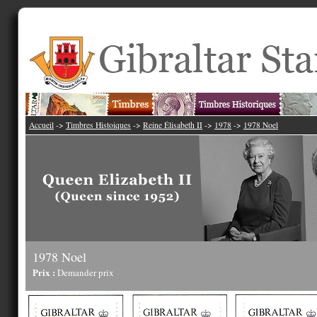
Accueil
->
Timbres Histoiques
->
Reine Élisabeth II
->
1978
->
1978 Noel
1978 Noel
Prix :
Demander prix