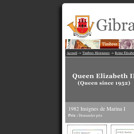
Accueil
->
Timbres Histoiques
->
Reine Élisabe
1982 Insignes de Marina I
Prix :
Demander prix