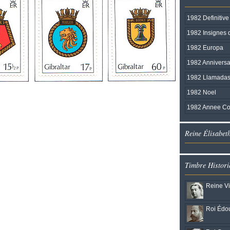
1982 Definitive
1982 Insignes 
1982 Europa
1982 Anniversa
1982 Llamadas 
1982 Noel
1982 Annee Co
Reine Élisabet
Timbre Histori
Reine Vi
Roi Édou