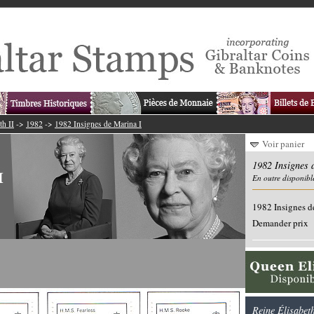
th II
->
1982
->
1982 Insignes de Marina I
Voir panier
1982 Insignes 
En outre disponibl
1982 Insignes d
Demander prix
Reine Élisabet