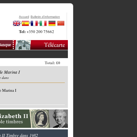
Accueil
Bulletin d'information
Contactez-Nous
Tel:
+350 200 75662
Total: £0
de Marina I
e dans
e Marina I
h II Timbre dans 1982