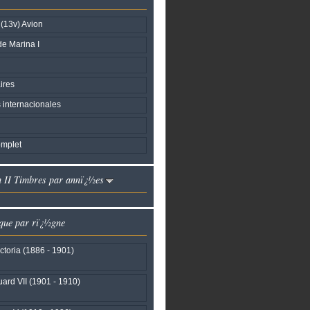
 (13v) Avion
de Marina I
ires
internacionales
mplet
h II Timbres par annï¿½es
que par rï¿½gne
ctoria (1886 - 1901)
ard VII (1901 - 1910)