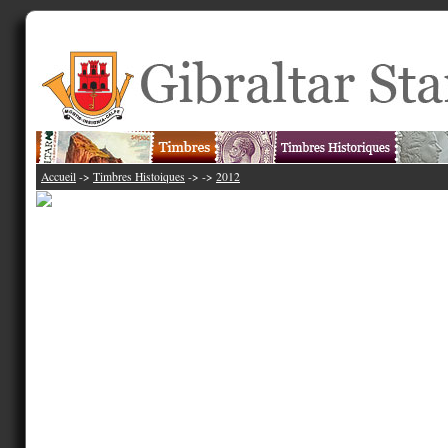
Accueil
->
Timbres Histoiques
->
->
2012