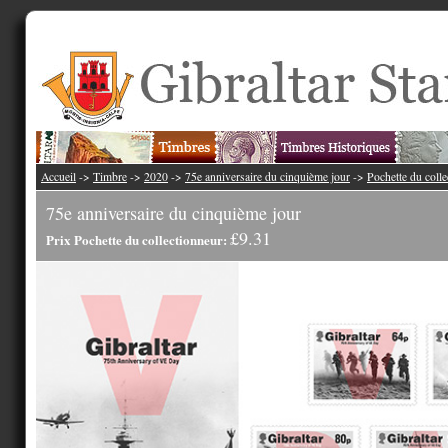
Accueil
->
Timbre
->
2020
->
75e anniversaire du cinquième jour
->
Pochette du coll
75e anniversaire du cinquième jour
£9.31
Prix Pochette du collectionneur: