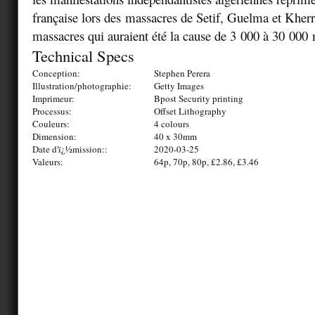
française lors des massacres de Setif, Guelma et Kherr
massacres qui auraient été la cause de 3 000 à 30 000 
Technical Specs
Conception:
Stephen Perera
Illustration/photographie:
Getty Images
Imprimeur:
Bpost Security printing
Processus:
Offset Lithography
Couleurs:
4 colours
Dimension:
40 x 30mm
Date d'ï¿½mission::
2020-03-25
Valeurs:
64p, 70p, 80p, £2.86, £3.46