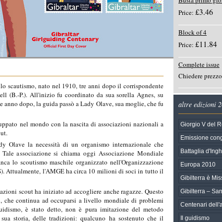
Busta primo gio
£3.46
Price:
Block of 4
£11.84
Price:
Complete issue
Chiedere prezzo
lo scautismo, nato nel 1910, tre anni dopo il corrispondente
 (B.-P.). All'inizio fu coordinato da sua sorella Agnes, su
e anno dopo, la guida passò a Lady Olave, sua moglie, che fu
altre edizioni 
luppato nel mondo con la nascita di associazioni nazionali a
Giorgio V del 
ut.
Emissione congi
dy Olave la necessità di un organismo internazionale che
Battaglia d'Ingh
i. Tale associazione si chiama oggi Associazione Mondiale
nca lo scoutismo maschile organizzato nell'Organizzazione
Europa 2010
ttualmente, l'AMGE ha circa 10 milioni di soci in tutto il
Gibilterra è M
azioni scout ha iniziato ad accogliere anche ragazze. Questo
Gibilterra – S
o, che continua ad occuparsi a livello mondiale di problemi
Centenari dell'
Guidismo, è stato detto, non è pura imitazione del metodo
ua storia, delle tradizioni: qualcuno ha sostenuto che il
Il guidismo