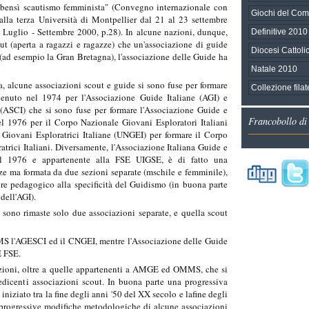
bensì scautismo femminista" (Convegno internazionale con
Giochi del Co
 alla terza Università di Montpellier dal 21 al 23 settembre
3 Luglio - Settembre 2000, p.28). In alcune nazioni, dunque,
Definitive 2010 
t (aperta a ragazzi e ragazze) che un'associazione di guide
Diocesi Cattolic
i (ad esempio la Gran Bretagna), l'associazione delle Guide ha
Natale 2010
ia, alcune associazioni scout e guide si sono fuse per formare
Collezione fila
venuto nel 1974 per l'Associazione Guide Italiane (AGI) e
i (ASCI) che si sono fuse per formare l'Associazione Guide e
Francobollo di
el 1976 per il Corpo Nazionale Giovani Esploratori Italiani
Giovani Esploratrici Italiane (UNGEI) per formare il Corpo
trici Italiani. Diversamente, l'Associazione Italiana Guide e
nel 1976 e appartenente alla FSE UIGSE, è di fatto una
ze ma formata da due sezioni separate (mschile e femminile),
re pedagogico alla specificità del Guidismo (in buona parte
dell'AGI).
 sono rimaste solo due associazioni separate, e quella scout
 l'AGESCI ed il CNGEI, mentre l'Associazione delle Guide
E FSE.
zioni, oltre a quelle appartenenti a AMGE ed OMMS, che si
edicenti associazioni scout. In buona parte una progressiva
niziato tra la fine degli anni '50 del XX secolo e lafine degli
 progressive modifiche metodologiche di alcune associazioni