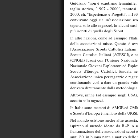
Guidismo "non è scautismo femminile, 
taglio storico, "1907 - 2000", tenutosi
2000, cfr. "Esperienze e Progetti", n.13
convivono oggi sia un'associazione scou
(aperta solo alle ragazze). In alcuni cas
più iscritti di quella degli Scout.
In altre nazioni, come ad esempio l'Ital
delle associazioni miste. Questo è av
l'Associazione Scouts Cattolici Italian
Scouts Cattolici Italiani (AGESCI), e n
(CNGEI) fusosi con l'Unione Nazionale 
Nazionale Giovani Esploratori ed Esplora
Scouts d'Europa Cattolici, fondata 
Associazione unica per ragazzie e ragaz
continuando così a dare un grande valo
derivato direttamente dalla metodologia 
Altrove, infine (ad esempio negli USA),
accetta solo ragazzi.
In Italia sono membri di AMGE ed OMMS
e Scouts d'Europa è membro della UIGS
Nel mondo esistono anche altre associa
ispirano al metodo ideato da B.-P., o s
frantumazione delle associazioni scout è i
anni '60, in buona parte a motivo delle