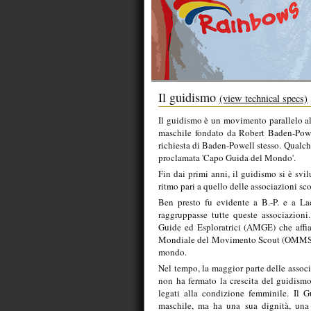
Il guidismo
(view technical specs)
Il guidismo è un movimento parallelo al
maschile fondato da Robert Baden-Powell
richiesta di Baden-Powell stesso. Qualch
proclamata 'Capo Guida del Mondo'.
Fin dai primi anni, il guidismo si è svi
ritmo pari a quello delle associazioni sco
Ben presto fu evidente a B.-P. e a La
raggruppasse tutte queste associazion
Guide ed Esploratrici (AMGE) che affia
Mondiale del Movimento Scout (OMMS). A
mondo.
Nel tempo, la maggior parte delle associ
non ha fermato la crescita del guidism
legati alla condizione femminile. Il 
maschile, ma ha una sua dignità, una s