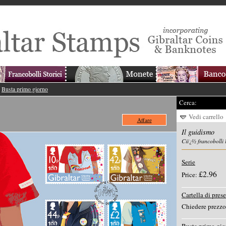
>
Busta primo giorno
Cerca:
Vedi carrello
Affare
Il guidismo
Ciï¿½ francobolli 
Serie
£2.96
Price:
Cartella di pres
Chiedere prezzo