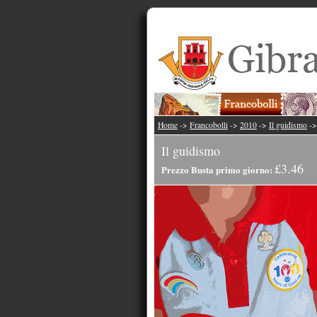
Home
->
Francobolli
->
2010
->
Il guidismo
-
Il guidismo
£3.46
Prezzo Busta primo giorno: