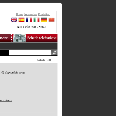
Home
Newsletter
Contattaci
Tel:
+350 200 75662
totale: £0
ï¿½ disponibile come
entazione