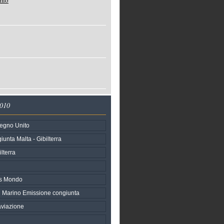
rno
2010
Regno Unito
unta Malta - Gibilterra
ilterra
iss Mondo
an Marino Emissione congiunta
aviazione