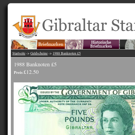
Startseite
->
Geldscheine
->
1988 Banknoten £5
1988 Banknoten £5
£12.50
Preis