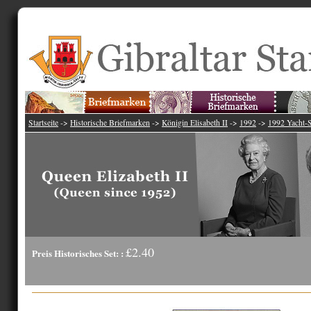
Startseite
->
Historische Briefmarken
->
Königin Elisabeth II
->
1992
->
1992 Yacht
£2.40
Preis Historisches Set: :