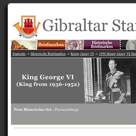
Startseite
->
Historische Briefmarken
->
König Georg VI
->
1950 König Georg VI Neu
Preis Historisches Set: :
Preisnachfrage