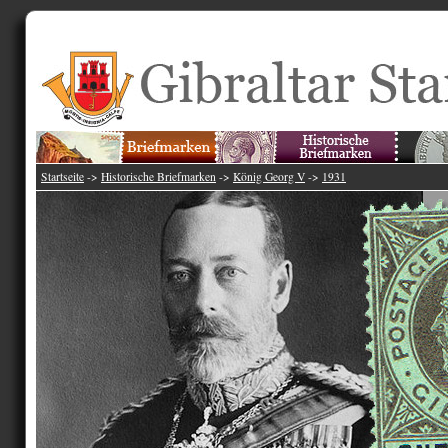
Startseite
->
Historische Briefmarken
->
König Georg V
->
1931