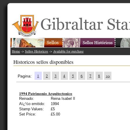
Home
->
Sellos Historicos
->
Available for purchase
Historicos sellos disponibles
1
2
3
4
5
6
7
8
>>
Pagina:
1994 Patrimonio Arquitectonico
Reinado:
Reina Isabel II
Aï¿½o emitido:
1994
Stamp Values:
£5
Set Price:
£5.00