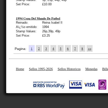
Set Price:
£10.00
1994 Copa Del Mundo De Futbol
Reinado:
Reina Isabel II
Aï¿½o emitido:
1994
Stamp Values:
26p,39p, 49p
Set Price:
£3.25
1
2
3
4
5
6
7
8
>>
Pagina:
Home
Sellos 1995-2026
Sellos Historicos
Monedas
Bill