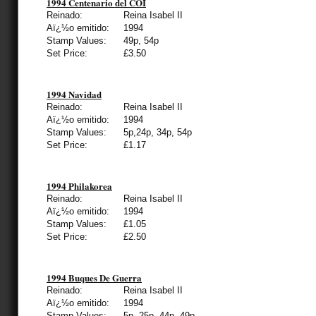
1994 Centenario del COI
Reinado:
Reina Isabel II
Aï¿½o emitido:
1994
Stamp Values:
49p, 54p
Set Price:
£3.50
1994 Navidad
Reinado:
Reina Isabel II
Aï¿½o emitido:
1994
Stamp Values:
5p,24p, 34p, 54p
Set Price:
£1.17
1994 Philakorea
Reinado:
Reina Isabel II
Aï¿½o emitido:
1994
Stamp Values:
£1.05
Set Price:
£2.50
1994 Buques De Guerra
Reinado:
Reina Isabel II
Aï¿½o emitido:
1994
Stamp Values:
5p, 25p, 44p, 49p