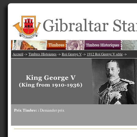
Accueil
->
Timbres Histoiques
->
Roi George V
->
1912 Roi George V série
->
Prix Timbre: :
Demander prix