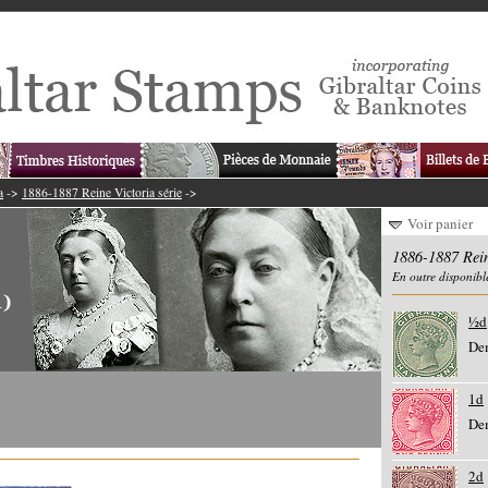
a
->
1886-1887 Reine Victoria série
->
Voir panier
1886-1887 Rein
En outre disponibl
½d
De
1d
De
2d