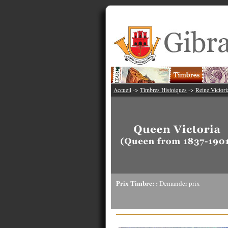
Accueil
->
Timbres Histoiques
->
Reine Victori
Prix Timbre: :
Demander prix