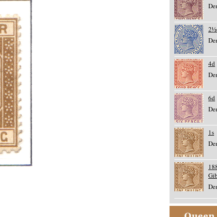
De
2½
De
4d
De
6d
De
1s
De
18
Gib
De