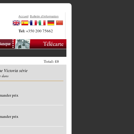
Accueil
Bulletin d'information
Contactez-Nous
Tel:
+350 200 75662
Total: £0
e Victoria série
e dans
mander prix
mander prix