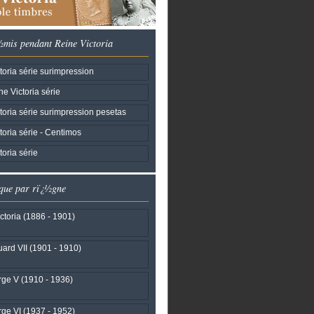
½mis pendant Reine Victoria
oria série surimpression
e Victoria série
toria série surimpression pesetas
oria série - Centimos
oria série
que par rï¿½gne
ctoria (1886 - 1901)
ard VII (1901 - 1910)
ge V (1910 - 1936)
ge VI (1937 - 1952)