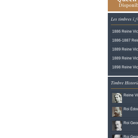
Les timbres ï¿
1886 Reine Vict
1886-1887 Rein
1889 Reine Vic
1889 Reine Vict
1898 Reine Vict
Timbre Histori
Reine Vi
Roi Édou
Roi Geor
Roi Geor