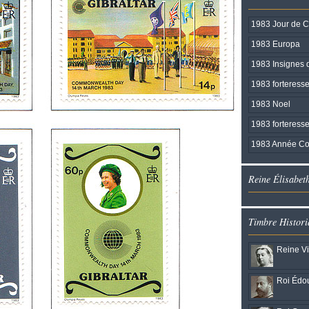
1983 Jour de 
1983 Europa
1983 Insignes d
1983 forteresse
1983 Noel
1983 forteresse
1983 Année Co
Reine Élisabet
Timbre Histori
Reine Vi
Roi Édou