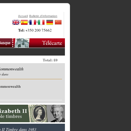
Accueil
Bulletin d'information
Contactez-Nous
Tel:
+350 200 75662
Total: £0
Commonwealth
e dans
Commonwealth
h II Timbre dans 1983