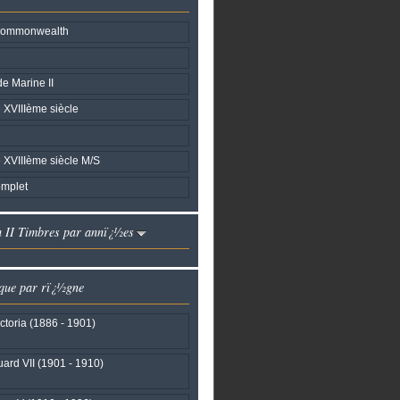
Commonwealth
e Marine II
 XVIIIème siècle
 XVIIIème siècle M/S
mplet
h II Timbres par annï¿½es
que par rï¿½gne
ctoria (1886 - 1901)
ard VII (1901 - 1910)