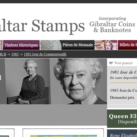
th II
->
1983
->
1983 Jour de Commonwealth
Voir panier
1983 Jour de 
En outre disponibl
1983 Jour de 
Demander prix
Reine Élisabet