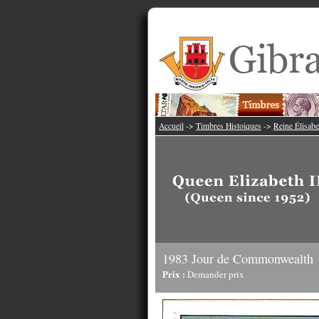
Accueil
->
Timbres Histoiques
->
Reine Élisabe
1983 Jour de Commonwealth
Prix :
Demander prix