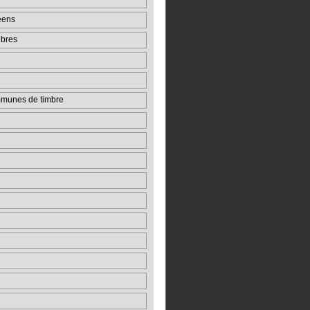
éens
èbres
munes de timbre