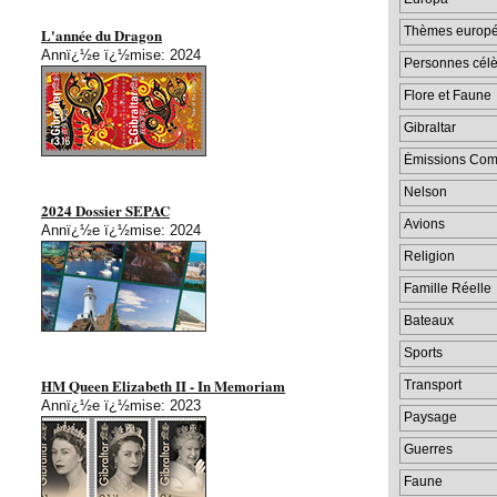
Thèmes europ
L'année du Dragon
Annï¿½e ï¿½mise: 2024
Personnes cél
Flore et Faune
Gibraltar
Émissions Com
Nelson
2024 Dossier SEPAC
Avions
Annï¿½e ï¿½mise: 2024
Religion
Famille Réelle
Bateaux
Sports
HM Queen Elizabeth II - In Memoriam
Transport
Annï¿½e ï¿½mise: 2023
Paysage
Guerres
Faune