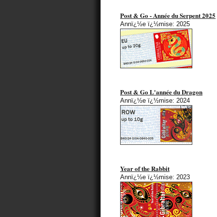
Post & Go - Année du Serpent 2025
Annï¿½e ï¿½mise: 2025
Post & Go L'année du Dragon
Annï¿½e ï¿½mise: 2024
Year of the Rabbit
Annï¿½e ï¿½mise: 2023