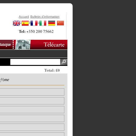
Accueil
Bulletin d'information
Contactez-Nous
Tel:
+350 200 75662
Total: £0
ï¿½me