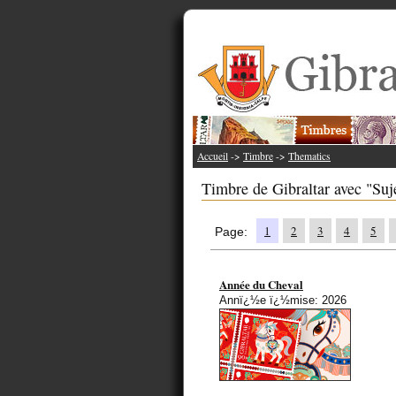
Accueil
->
Timbre
->
Thematics
Timbre de Gibraltar avec "Suj
1
2
3
4
5
Page:
Année du Cheval
Annï¿½e ï¿½mise: 2026