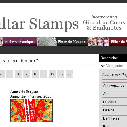
Recherche:
ets Internationaux"
Voir panier
6
7
8
9
10
11
12
13
>>
Timbre par th
Anniversaires
Année du Serpent
Art
Annï¿½e ï¿½mise: 2025
Oiseaux
La Noël
Definitives
Europa