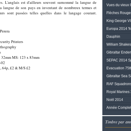
s. L'anglais est d'ailleurs souvent surnommé la langue de
Vues du vieux G
la langue de son pays en inventant de nombreux termes et
leurs sont passées telles quelles dans le langage courant.
Flèches Rouge
King George VI
Europa 2014 'M
Perera
Dauphin
ecurity Printers
William Shake
ithography
s
Gibraltar Ende
 x 32mm MS: 123 x 83mm
SEPAC 2014 Sp
-02
, 64p, £2 & M/S £2
Evacuation 75t
Gibraltar Sea 
RAF Squadrons 
Royal Marines 
Noël 2014
Année Complet
Timbre par an