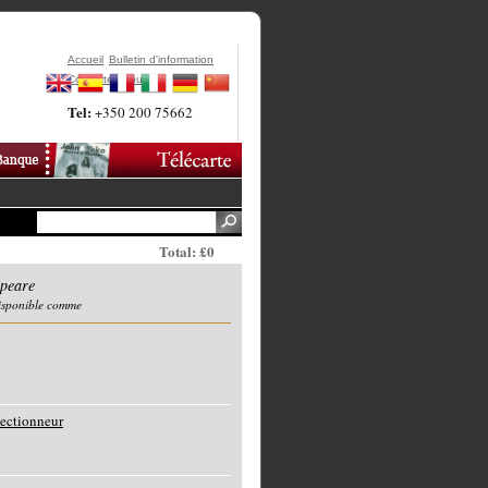
Accueil
Bulletin d'information
Contactez-Nous
Tel:
+350 200 75662
Total: £0
speare
disponible comme
lectionneur