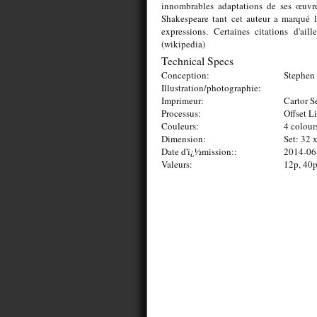
innombrables adaptations de ses œuvre
Shakespeare tant cet auteur a marqué 
expressions. Certaines citations d'ail
(wikipedia)
Technical Specs
Conception:
Stephen 
Illustration/photographie:
Imprimeur:
Cartor S
Processus:
Offset L
Couleurs:
4 colour
Dimension:
Set: 32
Date d'ï¿½mission::
2014-06
Valeurs:
12p, 40p