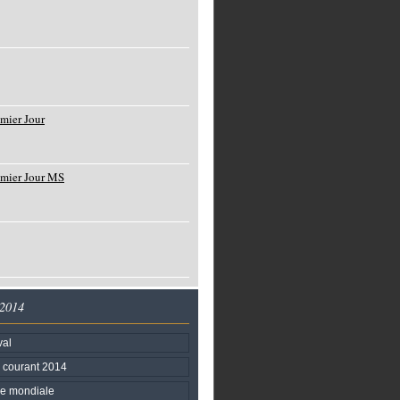
mier Jour
emier Jour MS
 2014
val
 courant 2014
re mondiale