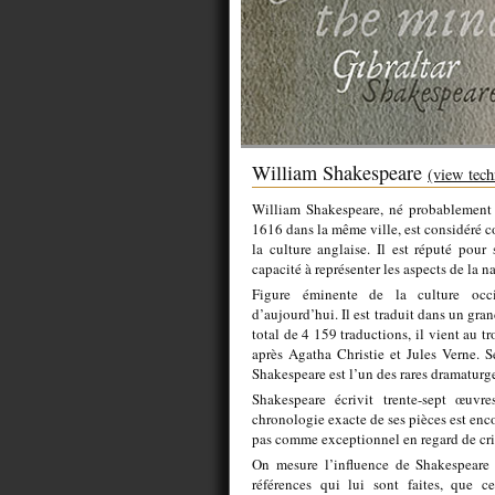
William Shakespeare
(view tech
William Shakespeare, né probablement l
1616 dans la même ville, est considéré c
la culture anglaise. Il est réputé pour 
capacité à représenter les aspects de la 
Figure éminente de la culture occid
d’aujourd’hui. Il est traduit dans un gr
total de 4 159 traductions, il vient au t
après Agatha Christie et Jules Verne. 
Shakespeare est l’un des rares dramaturge
Shakespeare écrivit trente-sept œuvr
chronologie exacte de ses pièces est enc
pas comme exceptionnel en regard de cri
On mesure l’influence de Shakespeare 
références qui lui sont faites, que ce