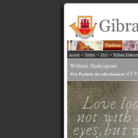
Accueil
->
Timbre
->
2014
->
William Shakesp
William Shakespeare
£3.9
Prix Pochette du collectionneur: