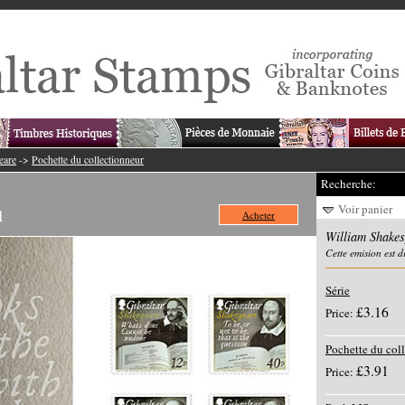
eare
->
Pochette du collectionneur
Recherche:
Voir panier
1
Acheter
William Shake
Cette emision est 
Série
£3.16
Price:
Pochette du col
£3.91
Price: