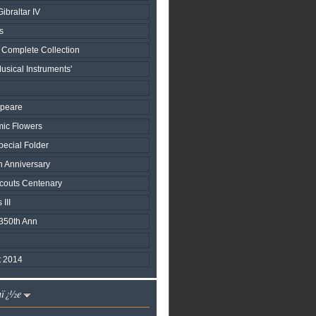
ibraltar IV
s
 Complete Collection
usical Instruments'
speare
mic Flowers
ecial Folder
h Anniversary
Scouts Centenary
III
350th Ann
 2014
nï¿½e