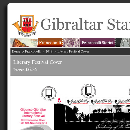
Home
->
Francobolli
->
2018
->
Literary Festival Cover
Literary Festival Cover
£6.35
Prezzo