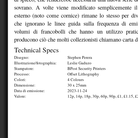
sovrano. A volte viene modificato semplicemente il 
esterno (noto come cornice) rimane lo stesso per div
che ignorano le linee guida sulla frequenza di em
volumi di francobolli che hanno un utilizzo prat
producono ciò che molti collezionisti chiamano carta da
Technical Specs
Disegno:
Stephen Perera
Illustrazione/fotographia:
Leslie Gaduzo
Stampatore:
BPost Security Printers
Processo:
Offset Lithography
Colori:
4 Colours
Dimensione:
30 x 25mm
Data di emissione:
2023-11-24
Valore:
12p, 14p, 18p, 30p, 60p, 90p, £1, £1.15, £