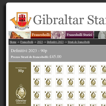
Home
->
Francobolli
->
2023
->
Definitivi 2023
->
Strati de francobolli
Definitivi 2023 - 90p
£45.00
Prezzo Strati de francobolli: