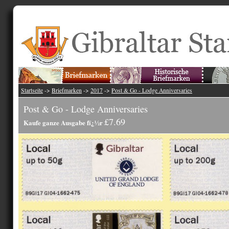
Startseite
->
Briefmarken
->
2017
->
Post & Go - Lodge Anniversaries
Post & Go - Lodge Anniversaries
£7.69
Kaufe ganze Ausgabe fï¿½r