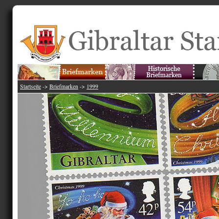
Startseite
->
Briefmarken
->
1999