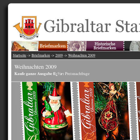
Startseite
->
Briefmarken
->
2009
->
Weihnachten 2009
Weihnachten 2009
Kaufe ganze Ausgabe fï¿½r:
Preisnachfrage