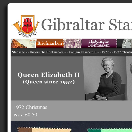
Startseite
->
Historische Briefmarken
->
Königin Elisabeth II
->
1972
->
1972 Christ
1972 Christmas
£0.50
Preis :