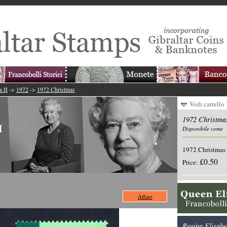
a II
->
1972
->
1972 Christmas
Vedi carrello
1972 Christma
Disponibile come
1972 Christmas
£0.50
Price:
Affare
Regina Elisabet