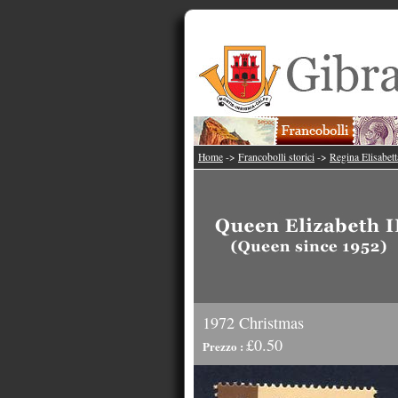
Home
->
Francobolli storici
->
Regina Elisabett
1972 Christmas
£0.50
Prezzo :