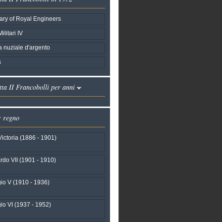
ary of Royal Engineers
litari IV
 nuziale d'argento
s
ta II Francobolli per anni
r regno
ictoria (1886 - 1901)
do VII (1901 - 1910)
io V (1910 - 1936)
io VI (1937 - 1952)