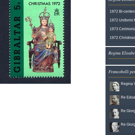
1972 Bi-centen
1972 Uniformi Mi
1973 Cerimonia
1972 Christma
Regina Elisabet
Francobolli pe
Regina V
Re Edoar
Re Giorg
Re Giorg