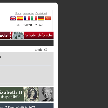
Home
Newsletter
Contattaci
Tel:
+350 200 75662
totale: £0
s
ta II Francobolli in 1972