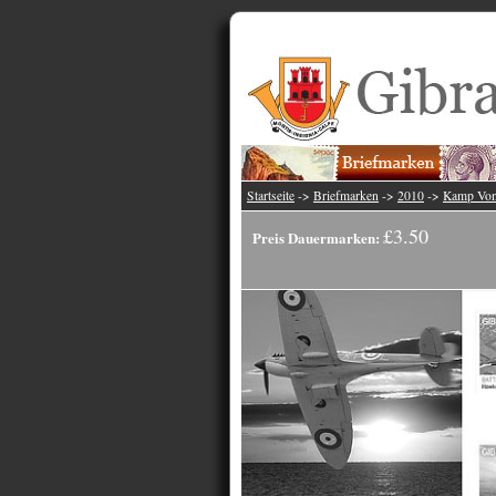
Startseite
->
Briefmarken
->
2010
->
Kamp Von 
£3.50
Preis Dauermarken: