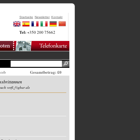
Startseite
Newsletter
Kontakt
Tel:
+350 200 75662
Gesamtbetrag: £0
korb
sbrittannen
auch verfï¿½gbar als