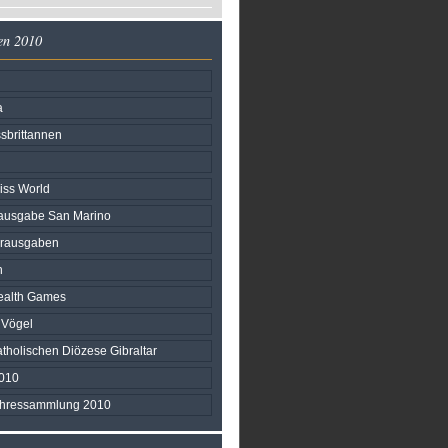
en 2010
a
sbrittannen
iss World
ausgabe San Marino
erausgaben
n
alth Games
 Vögel
atholischen Diözese Gibraltar
010
ahressammlung 2010