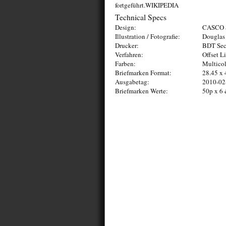
fortgeführt.WIKIPEDIA
Technical Specs
Design:
CASCO S
Illustration / Fotografie:
Douglas
Drucker:
BDT Secu
Verfahren:
Offset L
Farben:
Multico
Briefmarken Format:
28.45 x
Ausgabetag:
2010-02
Briefmarken Werte:
50p x 6