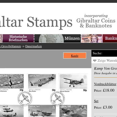
Grossbrittannen
->
Dauermarken
Suche:
Kaufe
Zeige Waren
Kamp Von Gros
Diese Ausgabe ist 
Vordruckblätter
£18.00
Price:
Set
£3.00
Price: