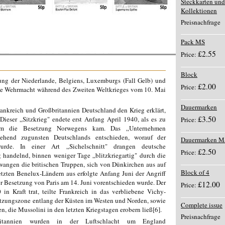
Steckkarten und
Kollektionen
Preisnachfrage
Pack MS
£2.55
Price:
Block
ung der Niederlande, Belgiens, Luxemburgs (Fall Gelb) und
£2.00
Price:
che Wehrmacht während des Zweiten Weltkrieges vom 10. Mai
Dauermarken
ankreich und Großbritannien Deutschland den Krieg erklärt,
£3.50
Dieser „Sitzkrieg" endete erst Anfang April 1940, als es zu
Price:
f um die Besetzung Norwegens kam. Das „Unternehmen
hend zugunsten Deutschlands entschieden, worauf der
Dauermarken M
urde. In einer Art „Sichelschnitt" drangen deutsche
£2.50
Price:
handelnd, binnen weniger Tage „blitzkriegartig" durch die
wangen die britischen Truppen, sich von Dünkirchen aus auf
Block of 4
etzten Benelux-Ländern aus erfolgte Anfang Juni der Angriff
er Besetzung von Paris am 14. Juni vorentschieden wurde. Der
£12.00
Price:
 in Kraft trat, teilte Frankreich in das verbliebene Vichy-
tzungszone entlang der Küsten im Westen und Norden, sowie
Complete issue
en, die Mussolini in den letzten Kriegstagen erobern ließ[6].
Preisnachfrage
itannien wurden in der Luftschlacht um England