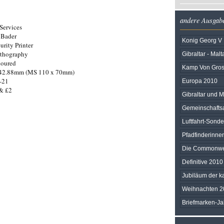
andere Ausgab
ervices
 Bader
Konig Georg V
rity Printer
ithography
Gibraltar - Malt
loured
Kamp Von Gros
 42.88mm (MS 110 x 70mm)
-21
Europa 2010
 & £2
Gibraltar und M
Gemeinschafts
Luftfahrt-Sond
Pfadfinderinne
Die Commonwe
Definitive 2010
Jubiläum der k
Weihnachten 2
Briefmarken-J