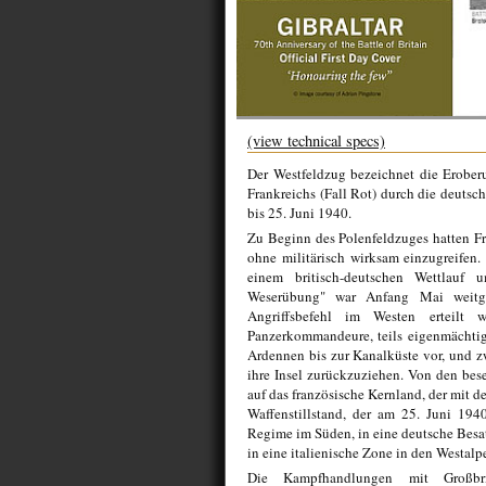
(view technical specs)
Der Westfeldzug bezeichnet die Erober
Frankreichs (Fall Rot) durch die deuts
bis 25. Juni 1940.
Zu Beginn des Polenfeldzuges hatten Fr
ohne militärisch wirksam einzugreifen. 
einem britisch-deutschen Wettlau
Weserübung" war Anfang Mai weitge
Angriffsbefehl im Westen erteilt w
Panzerkommandeure, teils eigenmächtig 
Ardennen bis zur Kanalküste vor, und z
ihre Insel zurückzuziehen. Von den bes
auf das französische Kernland, der mit d
Waffenstillstand, der am 25. Juni 1940
Regime im Süden, in eine deutsche Besa
in eine italienische Zone in den Westalp
Die Kampfhandlungen mit Großbr