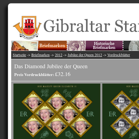
Startseite
->
Briefmarken
->
2012
->
Jubilee der Queen 2012
->
Vordruckblätter
Das Diamond Jubilee der Queen
£32.16
Preis Vordruckblätter: