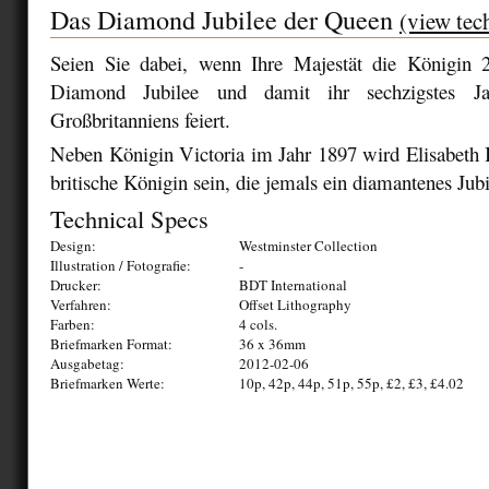
Das Diamond Jubilee der Queen
(view tec
Seien Sie dabei, wenn Ihre Majestät die Königin 
Diamond Jubilee und damit ihr sechzigstes J
Großbritanniens feiert.
Neben Königin Victoria im Jahr 1897 wird Elisabeth II
britische Königin sein, die jemals ein diamantenes Jubi
Technical Specs
Design:
Westminster Collection
Illustration / Fotografie:
-
Drucker:
BDT International
Verfahren:
Offset Lithography
Farben:
4 cols.
Briefmarken Format:
36 x 36mm
Ausgabetag:
2012-02-06
Briefmarken Werte:
10p, 42p, 44p, 51p, 55p, £2, £3, £4.02