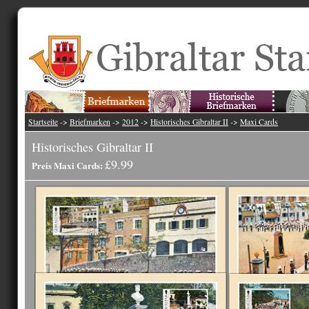
Startseite
->
Briefmarken
->
2012
->
Historisches Gibraltar II
->
Maxi Cards
Historisches Gibraltar II
£9.99
Preis Maxi Cards: