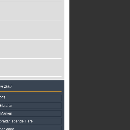
en 2007
007
ibraltar
e Marken
braltar lebende Tiere
edenktage