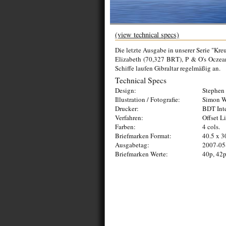
(view technical specs)
Die letzte Ausgabe in unserer Serie "Kr
Elizabeth (70,327 BRT), P & O's Oczea
Schiffe laufen Gibraltar regelmäßig an.
Technical Specs
Design:
Stephen 
Illustration / Fotografie:
Simon W
Drucker:
BDT Inte
Verfahren:
Offset L
Farben:
4 cols.
Briefmarken Format:
40.5 x 
Ausgabetag:
2007-05
Briefmarken Werte:
40p, 42p