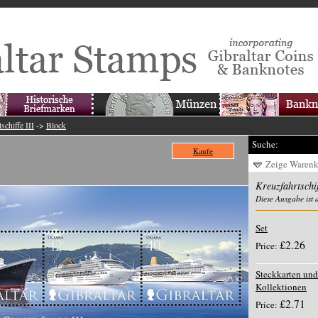
schiffe III
->
Block
Suche:
Kaufe
Zeige Waren
Kreuzfahrtschif
Diese Ausgabe ist 
Set
£2.26
Price:
Steckkarten und
Kollektionen
£2.71
Price: