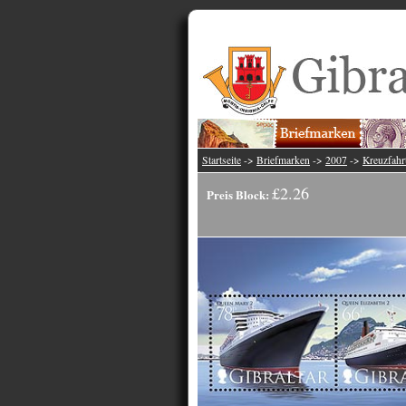
Startseite
->
Briefmarken
->
2007
->
Kreuzfahrt
£2.26
Preis Block: