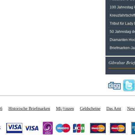
100 Jahrestag 
Kreuzfahrtschiffe
Tribut für Lady
50 Jahrestag d
Diamanten Hoc
Briefmarken-J
Gibraltar Brie
26
Historische Briefmarken
Mï¿½nzen
Geldscheine
Das Amt
News