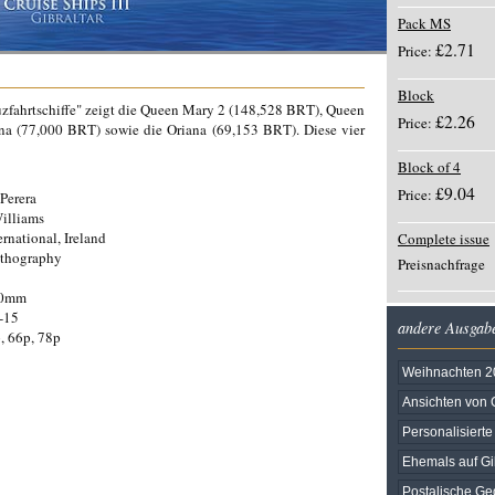
Pack MS
£2.71
Price:
Block
euzfahrtschiffe" zeigt die Queen Mary 2 (148,528 BRT), Queen
£2.26
Price:
na (77,000 BRT) sowie die Oriana (69,153 BRT). Diese vier
Block of 4
£9.04
Price:
Perera
illiams
rnational, Ireland
Complete issue
ithography
Preisnachfrage
30mm
-15
andere Ausgab
, 66p, 78p
Weihnachten 2
Ansichten von G
Personalisiert
Ehemals auf Gi
Postalische G