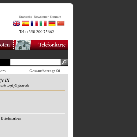
Startseite
Newsletter
Kontakt
Tel:
+350 200 75662
Gesamtbetrag: £0
korb
fe III
auch verfï¿½gbar als
 Briefmarken-