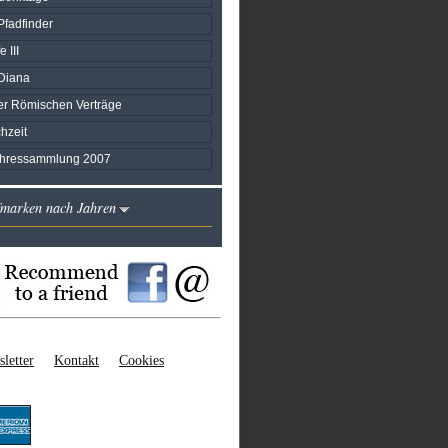
Pfadfinder
 III
 Diana
er Römischen Verträge
hzeit
ahressammlung 2007
fmarken nach Jahren
letter
Kontakt
Cookies