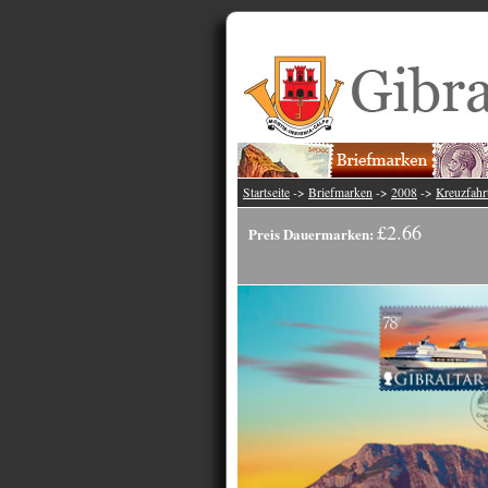
Startseite
->
Briefmarken
->
2008
->
Kreuzfahrt
£2.66
Preis Dauermarken: