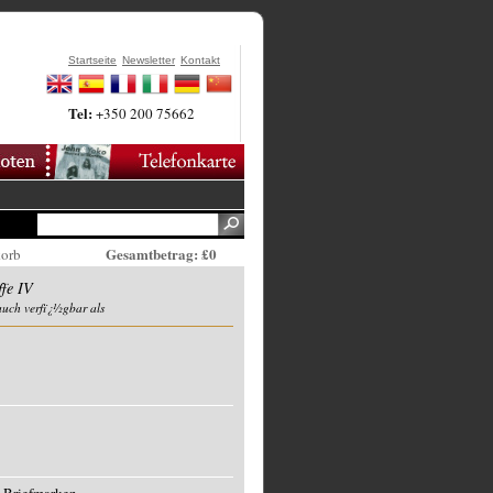
Startseite
Newsletter
Kontakt
Tel:
+350 200 75662
Gesamtbetrag: £0
korb
ffe IV
auch verfï¿½gbar als