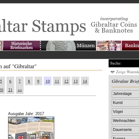
Suche:
 auf "Gibraltar"
Zeige Waren
5
6
7
8
9
10
11
12
13
14
Gibraltar Brie
20
21
>>
Jahrestage
Kunst
Vögel
Ausgabe Jahr: 2017
Weihnachten
Dauerserie
Europa