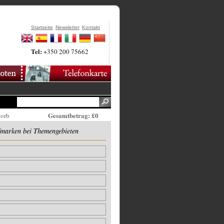
Startseite
Newsletter
Kontakt
Tel:
+350 200 75662
Gesamtbetrag: £0
korb
fmarken bei Themengebieten