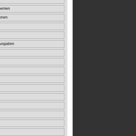
Themen
onen
usgaben