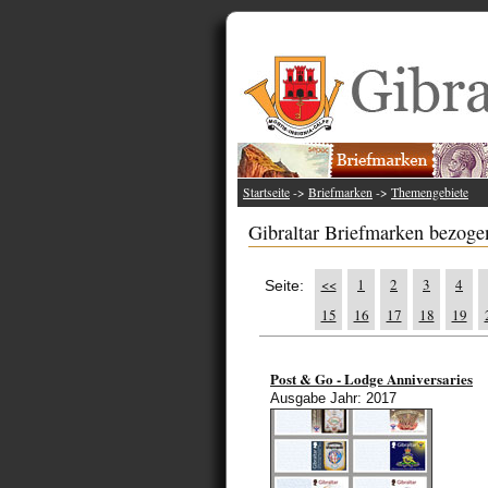
Startseite
->
Briefmarken
->
Themengebiete
Gibraltar Briefmarken bezogen
<<
1
2
3
4
Seite:
15
16
17
18
19
Post & Go - Lodge Anniversaries
Ausgabe Jahr: 2017