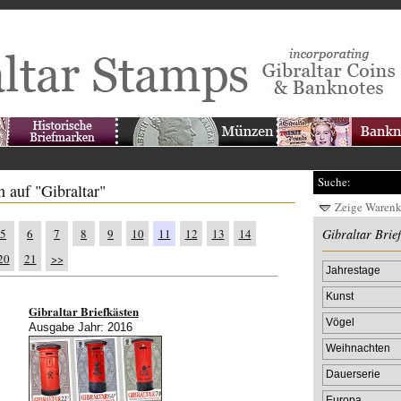
Suche:
 auf "Gibraltar"
Zeige Waren
5
6
7
8
9
10
11
12
13
14
Gibraltar Brie
20
21
>>
Jahrestage
Kunst
Gibraltar Briefkästen
Vögel
Ausgabe Jahr: 2016
Weihnachten
Dauerserie
Europa