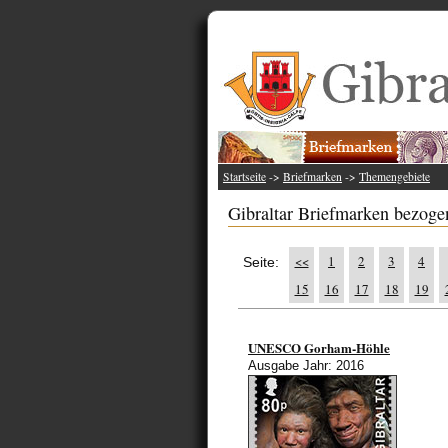
Startseite
->
Briefmarken
->
Themengebiete
Gibraltar Briefmarken bezogen
<<
1
2
3
4
Seite:
15
16
17
18
19
UNESCO Gorham-Höhle
Ausgabe Jahr: 2016