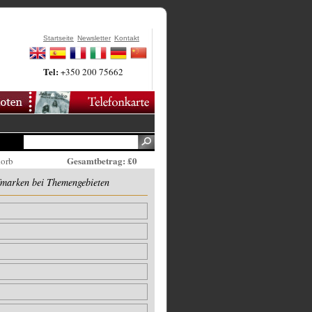
Startseite
Newsletter
Kontakt
Tel:
+350 200 75662
Gesamtbetrag: £0
korb
fmarken bei Themengebieten