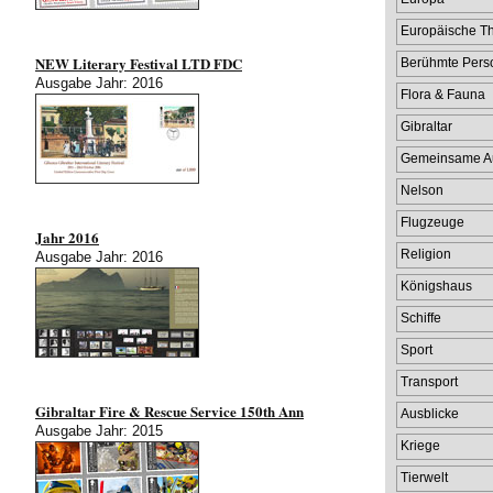
Europäische 
NEW Literary Festival LTD FDC
Berühmte Pers
Ausgabe Jahr: 2016
Flora & Fauna
Gibraltar
Gemeinsame A
Nelson
Flugzeuge
Jahr 2016
Religion
Ausgabe Jahr: 2016
Königshaus
Schiffe
Sport
Transport
Gibraltar Fire & Rescue Service 150th Ann
Ausblicke
Ausgabe Jahr: 2015
Kriege
Tierwelt