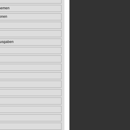
Themen
onen
usgaben